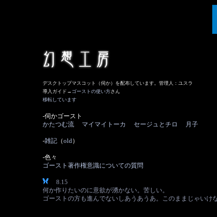
デスクトップマスコット（伺か）を配布しています。管理人：ユスラ
導入ガイド→
ゴーストの使い方
さん
移転しています
-伺かゴースト
かたつむ流
マイマイトーカ
セージュとチロ
月子
-
雑記
（
old
）
-色々
ゴースト著作権意識についての質問
8.15
何か作りたいのに意欲が湧かない。苦しい。
ゴーストの方も進んでないしあうあうあ。このままじゃいけ